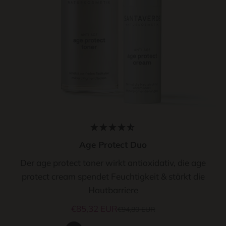
Age Protect Duo
Der age protect toner wirkt antioxidativ, die age
protect cream spendet Feuchtigkeit & stärkt die
Hautbarriere
Angebot
€85,32 EUR
Regulärer Preis
€94,80 EUR