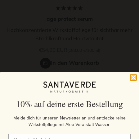
age protect serum
Hochkonzentrierte Wirkstoffpflege für sichtbar mehr
Strahlkraft und Hautvitalität
Angebot
€54,90 EUR
(183,00 €/100ml)
In den Warenkorb
BESTSELLER
10% auf deine erste Bestellung
Melde dich für unseren Newsletter an und entdecke reine
Wirkstoffpflege mit Aloe Vera statt Wasser.