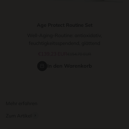
Age Protect Routine Set
Well-Aging-Routine: antioxidativ,
feuchtigkeitsspendend, glättend
Angebot
€139,23 EUR
Regulärer Preis
€154,70 EUR
In den Warenkorb
Mehr erfahren
Zum Artikel