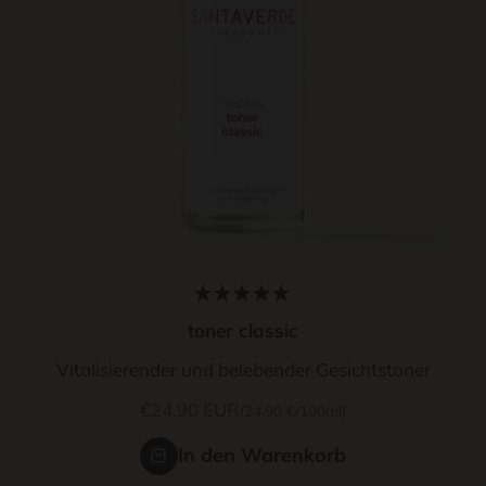
toner classic
Vitalisierender und belebender Gesichtstoner
Hier gehts zu unserem
Angebot
€24,90 EUR
(24,90 €/100ml)
Produktfinder
In den Warenkorb