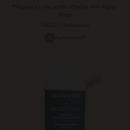
Pflegeset für eine sanfte, effektive Anti-Aging-
Pflege
Angebot
€80,82 EUR
Regulärer Preis
€89,80 EUR
Ausverkauft