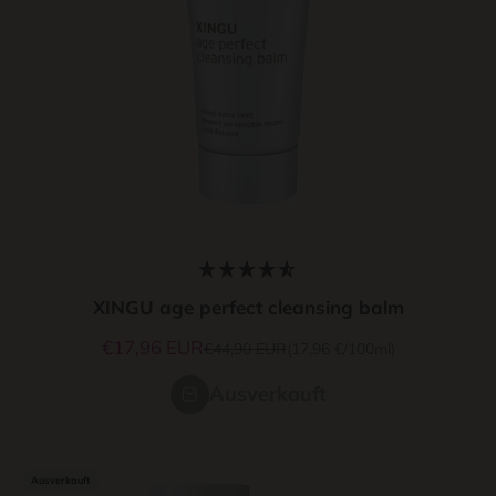
XINGU age perfect cleansing balm
Angebot
€17,96 EUR
Regulärer Preis
€44,90 EUR
(17,96 €/100ml)
Ausverkauft
Ausverkauft