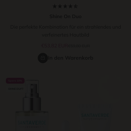
Shine On Duo
Die perfekte Kombination für ein strahlendes und
verfeinertes Hautbild
Angebot
€53,82 EUR
Regulärer Preis
€59,80 EUR
In den Warenkorb
Spare 10%
OHNE DUFT