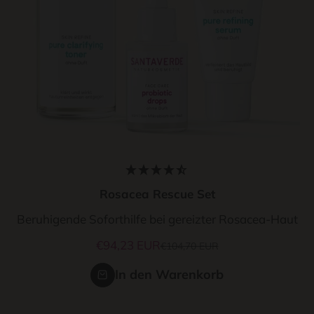
Rosacea Rescue Set
Beruhigende Soforthilfe bei gereizter Rosacea-Haut
Angebot
€94,23 EUR
Regulärer Preis
€104,70 EUR
In den Warenkorb