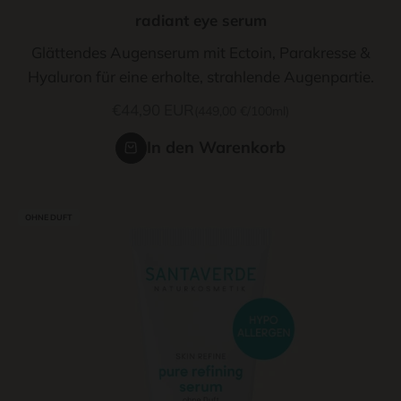
radiant eye serum
Glättendes Augenserum mit Ectoin, Parakresse &
Hyaluron für eine erholte, strahlende Augenpartie.
Angebot
€44,90 EUR
(449,00 €/100ml)
In den Warenkorb
OHNE DUFT